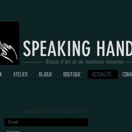
SPEAKING HAN
---------------- Bijoux d'art et de matières vivantes -------
K
ATELIER
BIJOUX
BOUTIQUE
Actualité
CONT
Newsletter!
! INSCIVEZ VOUS A LA
Envoyer