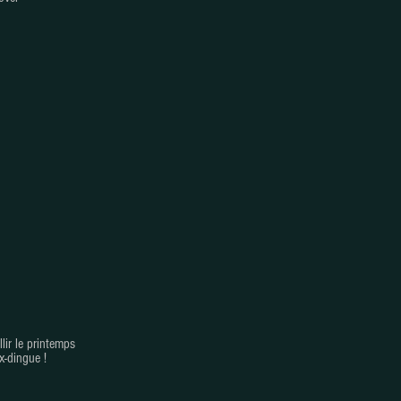
lir le printemps
x-dingue !