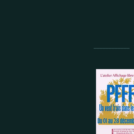
__________