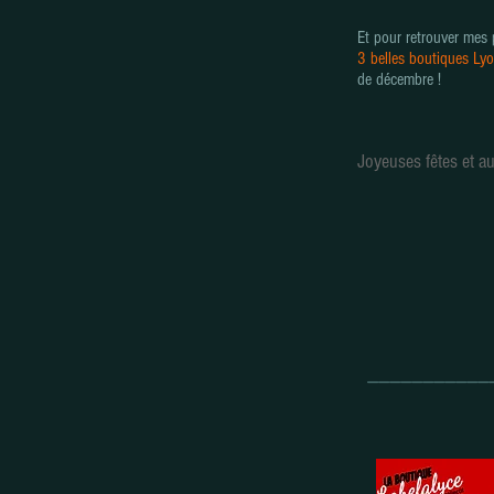
Et pour retrouver mes 
3 belles boutiques Ly
de décembre
!
Joyeuses fêtes et au
_________