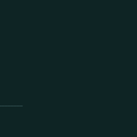
_______