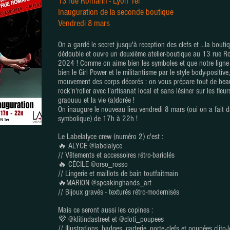
13
rue Romarin - Lyon 1er
Inauguration de la seconde boutique
Vendredi 8 mars
On a gardé le secret jusqu'à reception des clefs et ...la bout
dédouble et ouvre un deuxième atelier-boutique au 13 rue 
2024 ! Comme on aime bien les symboles et que notre ligne r
bien le Girl Power et le militantisme par le style body-positive
mouvement des corps décorés : on vous prépare tout de bea
rock'n'roller avec l'artisanat local et sans lésiner sur les fleu
graouuu et la vie (a)dorée !
On inaugure le nouveau lieu
vendredi 8 mars
(oui on a fait d
symbolique)
de 17h à 22h !
Le Labelalyce crew (numéro 2) c'est :
🔥 ALYCE @labelalyce
// Vêtements et accessoires rétro-bariolés
🔥 CÉCILE @orso_rosso
// Lingerie et maillots de bain toutfaitmain
🔥MARION @speakinghands_art
// Bijoux gravés - texturés rétro-modernisés
Mais ce seront aussi les copines :
💜 @klitindastreet et @cloti_poupees
// Illustrations, badges, carterie, porte-clefs et poupées clito-