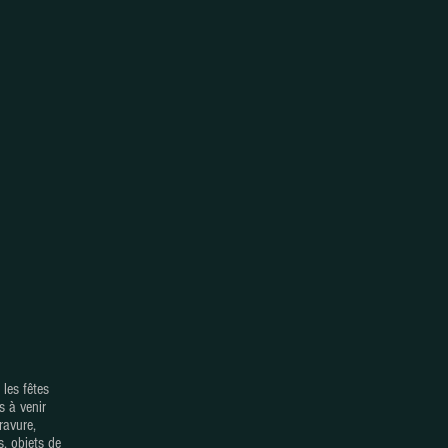
 les fêtes
s à venir
ravure,
s, objets de