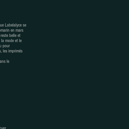
ique Labelalyce se
Romarin en mars
este belle et
, la mode et le
u pour
rs, les imprimés
ans le
lover