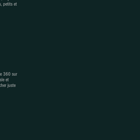
, petits et
que 360 sur
ale et
cher juste