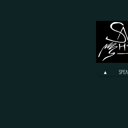
▲
SPEA