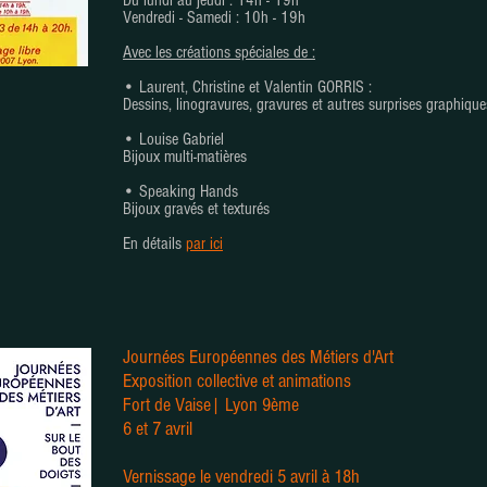
Du lundi au jeudi : 14h - 19h
Vendredi - Samedi : 10h - 19h
Avec les créations spéciales de :
• Laurent, Christine et Valentin GORRIS :
Dessins, linogravures, gravures et autres surprises graphique
• Louise Gabriel
Bijoux multi-matières
• Speaking Hands
Bijoux gravés et texturés
En détails
par ici
Journées Européennes des Métiers
d'Art
Exposition collective et animations
Fort de Vaise| Lyon 9ème
6 et 7 avril
Vernissage le vendredi 5 avril à 18h