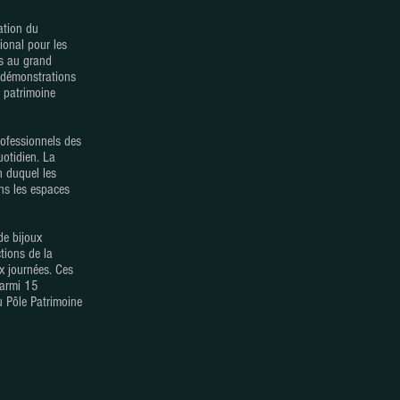
ation du
ional pour les
es au grand
t démonstrations
u patrimoine
professionnels des
uotidien. La
n duquel les
ans les espaces
de bijoux
tions de la
x journées. Ces
parmi 15
u Pôle Patrimoine