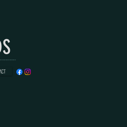
DS
----------
ACT