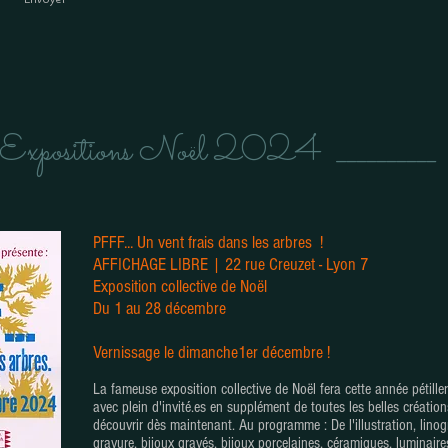
__ Expositions Noël 2024 __________
PFFF... Un vent frais dans les arbres !
AFFICHAGE LIBRE |
22 rue Creuzet - Lyon 7
Exposition collective de Noël
D
u 1 au 28 décembre
Vernissage le dimanche1er décembre !
La fameuse exposition collective de Noël fera cette année pétiller
avec plein d'invité.es en supplément de toutes les belles création
découvrir dès maintenant. Au programme : De l'illustration, linog
gravure, bijoux gravés, bijoux porcelaines, céramiques, luminaire