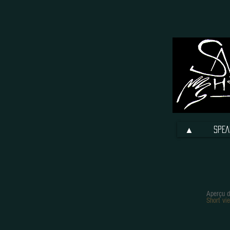
▲
SPEA
Aperçu d
Short vie