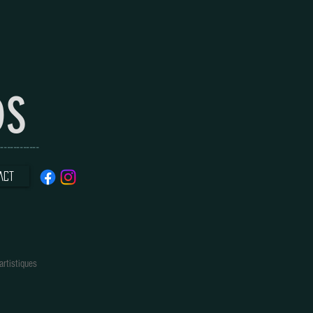
DS
----------
ACT
artistiques