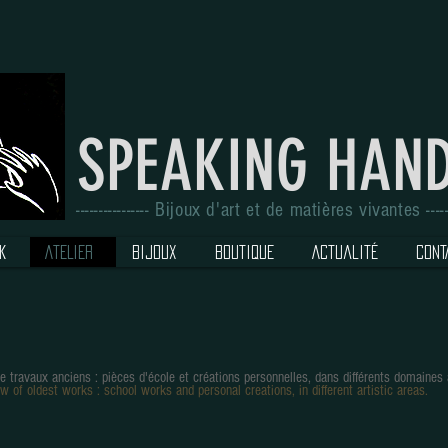
SPEAKING HAN
---------------- Bijoux d'art et de matières vivantes -------
K
ATELIER
BIJOUX
BOUTIQUE
Actualité
CONT
e travaux anciens : pièces d'école et créations personnelles,
d
ans différents domaines 
w of oldest works : school works and personal creations, in different artistic areas.