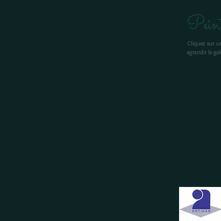
Peint
Cliquez sur u
agrandir la gal