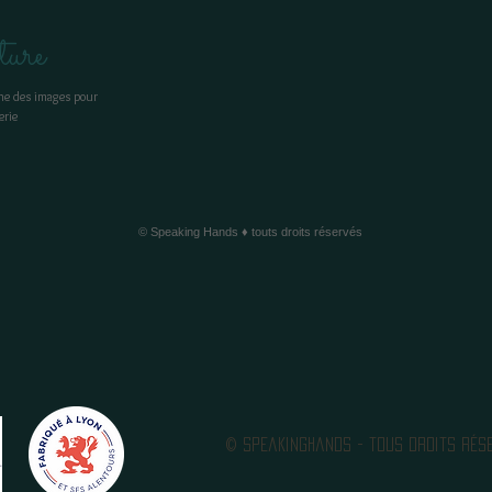
ure
ne des images pour
erie
© Speaking Hands ♦ touts droits réservés
© SpeakingHands - tous droits rés