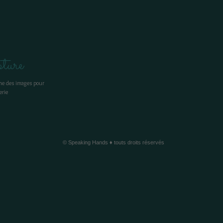
ture
ne des images pour
erie
© Speaking Hands ♦ touts droits réservés